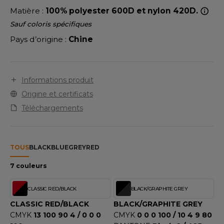
LEXFIT
ADE IN EUROPE
ROMOTIONNEL
Matière :
100% polyester 600D et nylon 420D.
RONT ROW
Sauf coloris spécifiques
O LABEL / TEAR AWAY
ESTAURATION
Pays d’origine :
Chine
RUIT OF THE LOOM
ANTALONS
ANTÉ
RUIT OF THE LOOM VINTAGE
OLAIRE
PORT
Informations produit
OLO
Origine et certificats
ILDAN
ULL
Téléchargements
YJAMA
ENBURY
ECYCLÉ
TOUS
BLACK
BLUE
GREY
RED
EROCK
AC SHOPPING
7 couleurs
CHOOLWEAR
CLASSIC RED/BLACK
BLACK/GRAPHITE GREY
ACK&JONES
CLASSIC RED/BLACK
BLACK/GRAPHITE GREY
OFTSHELL
CMYK
13 100 90 4 / 0 0 0
CMYK
0 0 0 100 / 10 4 9 80
ACK&JONES - BLANKS