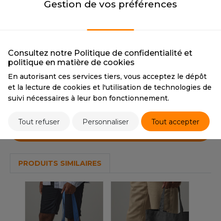
OUS-VETEMENTS
Gestion de vos préférences
HK
WHITE
PORT
WHITE
UST COOL
WEAT-SHIRT
CMYK
0 0 0 0
Consultez notre Politique de confidentialité et
UST HOODS
PANTONE
White
ABLIER
politique en matière de cookies
UST T'S
En autorisant ces services tiers, vous acceptez le dépôt
EE-SHIRT
et la lecture de cookies et l'utilisation de technologies de
Tarif conseillé de revente à la pièce
suivi nécessaires à leur bon fonctionnement.
2,15 €
ENUE PROFESSIONNELLE
ARLOWSKY
ESTE - BLOUSON
Tout refuser
Personnaliser
Tout accepter
ORNTEX
Stocks et prix
ORKWEAR
PRODUITS SIMILAIRES
ABEL SERIE
ARKWOOD