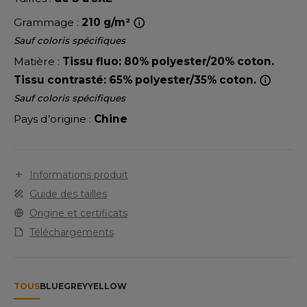
LEXFIT
ADE IN EUROPE
ROMOTIONNEL
Grammage :
210 g/m²
RONT ROW
O LABEL / TEAR AWAY
ESTAURATION
Sauf coloris spécifiques
RUIT OF THE LOOM
Matière :
Tissu fluo: 80% polyester/20% coton.
ANTALONS
ANTÉ
Tissu contrasté: 65% polyester/35% coton.
RUIT OF THE LOOM VINTAGE
OLAIRE
PORT
Sauf coloris spécifiques
OLO
Pays d’origine :
Chine
ILDAN
ULL
YJAMA
Informations produit
ENBURY
Guide des tailles
ECYCLÉ
Origine et certificats
EROCK
AC SHOPPING
Téléchargements
CHOOLWEAR
ACK&JONES
OFTSHELL
TOUS
BLUE
GREY
YELLOW
ACK&JONES - BLANKS