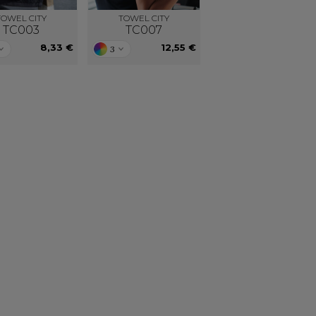
TOWEL CITY
TOWEL CITY
TC003
TC007
8,33 €
12,55 €
3
nalisés
Une équipe à votre écoute
es possibilités,
Notre équipe est présente du Lundi au Vendredi
ut vous offrir
de 8h00 à 18h00, sans interruption.