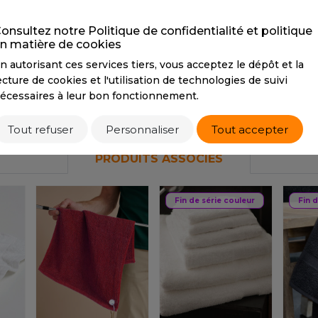
NAVY
RED
R
S
CMYK
77 62 40 72
CMYK
20 100 80 10
C
onsultez notre Politique de confidentialité et politique
PANTONE
2768C
PANTONE
1797C
P
SANS ETIQUETTE
n matière de cookies
n autorisant ces services tiers, vous acceptez le dépôt et la
ecture de cookies et l'utilisation de technologies de suivi
Tarif conseillé de revente à la pièce
16,27 €
écessaires à leur bon fonctionnement.
Tout refuser
Personnaliser
Tout accepter
PRODUITS ASSOCIÉS
Fin de série couleur
Fin 