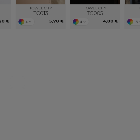
TOWEL CITY
TOWEL CITY
TC013
TC005
20 €
5,70 €
4,00 €
4
4
16
Nos catalogues
Des services person
ter, télécharger et découvrir nos
De nouveaux services, de nouvell
(catalogue général, catalogues
découvrez ici ce qu'IMBRETEX pe
d'influence,…)
de nouveau.