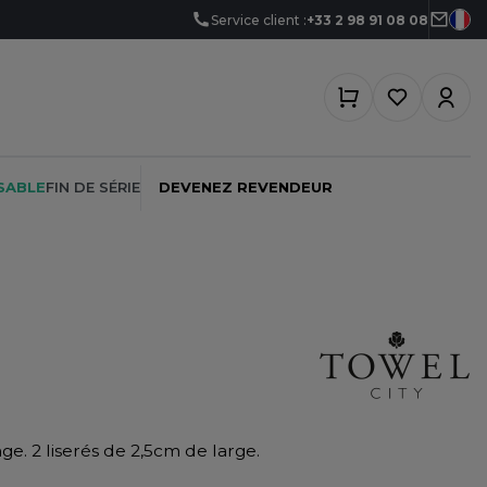
Service client :
+33 2 98 91 08 08
SABLE
FIN DE SÉRIE
DEVENEZ REVENDEUR
PEINTRE
SOFTSHELL
SF CLOTHING
PLOMBIER
SOUS-VETEMENTS
SO DENIM
PROMOTIONNEL
SPORT
SPIRO
ge. 2 liserés de 2,5cm de large.
RESTAURATION
SWEAT-SHIRT
SPLASHMACS
SANTÉ
TABLIER