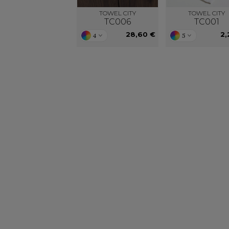
TOWEL CITY
TOWEL CITY
TC006
TC001
28,60 €
2,
4
5
Notre engagement RSE
Retrouvez ici nos engagements RSE. Notre
Venez feuille
action a pour but d’améliorer les conditions de
catalogues 
travail mais aussi notre environnement.