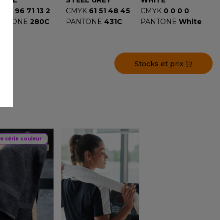
OYAL
STEEL GREY
WHITE
MYK
96 71 13 2
CMYK
61 51 48 45
CMYK
0 0 0 0
ANTONE
280C
PANTONE
431C
PANTONE
White
Stocks et prix
de série couleur