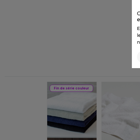
FLEXFIT
M
C
FRONT ROW
MACRON
e
E
l
n
Fin de série couleur