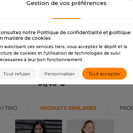
Gestion de vos préférences
0957TP
P
S
17
SANS ETIQUETTE
BLACK/ROYAL
BLACK/SILVER
BLACK/ROYAL
BLACK/SILVER
B
onsultez notre Politique de confidentialité et politique
CMYK
0 0 0 100 /
CMYK
0 0 0 100 / 0
C
n matière de cookies
100 89 24 19
0 0 11
0 
n autorisant ces services tiers, vous acceptez le dépôt et la
PANTONE
19-
PANTONE
16-
P
ecture de cookies et l'utilisation de technologies de suivi
4150TP
3907TP
W
écessaires à leur bon fonctionnement.
Tout refuser
Personnaliser
Tout accepter
Tarif conseillé de revente à la pièce
61,40 €
/ TRIO
PRODUITS SIMILAIRES
PROD