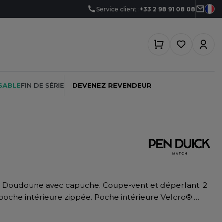
Service client :
+33 2 98 91 08 08
SABLE
FIN DE SÉRIE
DEVENEZ REVENDEUR
PEINTRE
SOFTSHELL
SF CLOTHING
PLOMBIER
SOUS-VETEMENTS
SO DENIM
PROMOTIONNEL
SPORT
SPIRO
poche intérieure zippée. Poche intérieure Velcro®.
RESTAURATION
SWEAT-SHIRT
SPLASHMACS
re les coutures : 4cm.
SANTÉ
TABLIER