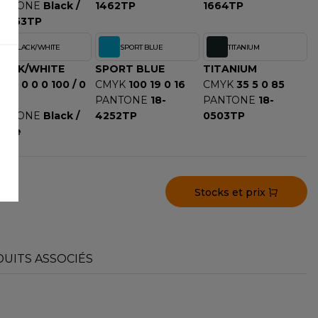
ANTONE
Black /
1462TP
1664TP
-6153TP
BLACK/WHITE
SPORT BLUE
TITANIUM
LACK/WHITE
SPORT BLUE
TITANIUM
MYK
0 0 0 100 / 0
CMYK
100 19 0 16
CMYK
35 5 0 85
0 0
PANTONE
18-
PANTONE
18-
ANTONE
Black /
4252TP
0503TP
hite
Stocks et prix
UITS ASSOCIÉS