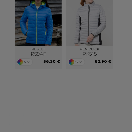
RESULT
PEN DUICK
RS94F
PK518
56,30 €
62,90 €
5
17