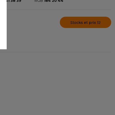
GB
41 38 39
RGB
184 20 44
Stocks et prix