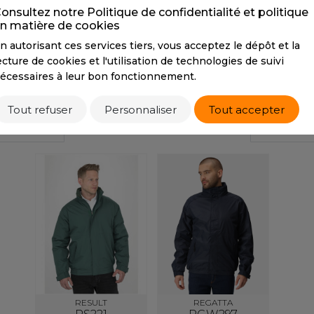
RGB
31 37 50
RGB
75 74 80
R
onsultez notre Politique de confidentialité et politique
S
n matière de cookies
SANS ETIQUETTE
n autorisant ces services tiers, vous acceptez le dépôt et la
Tarif conseillé de revente à la pièce
ecture de cookies et l'utilisation de technologies de suivi
22,10 €
écessaires à leur bon fonctionnement.
Tout refuser
Personnaliser
Tout accepter
PRODUITS SIMILAIRES
RESULT
REGATTA