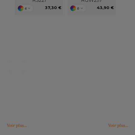
RS221
RGW297
37,30 €
43,90 €
4
6
Nos catalogues
Des services person
ter, télécharger et découvrir nos
De nouveaux services, de nouvell
(catalogue général, catalogues
découvrez ici ce qu'IMBRETEX pe
d'influence,…)
de nouveau.
Voir plus…
Voir plus…