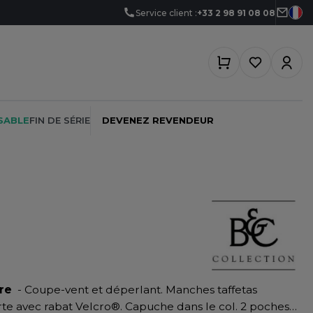
Service client :
+33 2 98 91 08 08
SABLE
FIN DE SÉRIE
DEVENEZ REVENDEUR
PEINTRE
SOFTSHELL
SF CLOTHING
PLOMBIER
SOUS-VETEMENTS
SO DENIM
PROMOTIONNEL
SPORT
SPIRO
re
- Coupe-vent et déperlant. Manches taffetas
RESTAURATION
SWEAT-SHIRT
SPLASHMACS
te avec rabat Velcro®. Capuche dans le col. 2 poches
SANTÉ
TABLIER