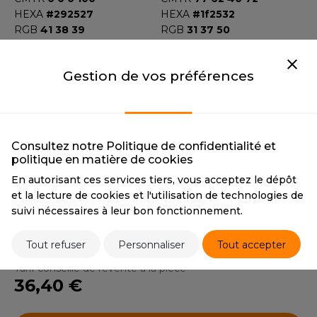
OUS-VETEMENTS
HEXA
#292527
HEXA
#1f2532
HK
RGB
41 38 39
RGB
31 37 50
PORT
UST COOL
ATOLL
DARK GREY
WEAT-SHIRT
Gestion de vos préférences
UST HOODS
ATOLL
DARK GREY
ABLIER
CMYK
81 30 14 2
CMYK
65 57 47 46
UST T'S
HEXA
#008bb9
HEXA
#4b4a50
EE-SHIRT
RGB
0 139 185
RGB
75 74 80
ENUE PROFESSIONNELLE
Consultez notre Politique de confidentialité et
WHITE
RED
ARLOWSKY
politique en matière de cookies
WHITE
RED
ESTE - BLOUSON
En autorisant ces services tiers, vous acceptez le dépôt
CMYK
0 0 0 0
CMYK
20 100 80 10
ORNTEX
et la lecture de cookies et l'utilisation de technologies de
ORKWEAR
HEXA
#ededed
HEXA
#5b2937
suivi nécessaires à leur bon fonctionnement.
RGB
237237237
RGB
92 42 55
ABEL SERIE
Tout refuser
Personnaliser
Tout accepter
Tarif conseillé de revente à la pièce
ARKWOOD
36,40 €