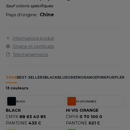
LEXFIT
ADE IN EUROPE
ROMOTIONNEL
Sauf coloris spécifiques
RONT ROW
Pays d’origine :
Chine
O LABEL / TEAR AWAY
ESTAURATION
RUIT OF THE LOOM
ANTALONS
ANTÉ
RUIT OF THE LOOM VINTAGE
OLAIRE
PORT
Informations produit
Origine et certificats
OLO
Téléchargements
ILDAN
ULL
YJAMA
TOUS
BEST-SELLERS
BLACK
BLUE
GREEN
ORANGE
PINK
PURPLE
RED
ENBURY
ECYCLÉ
13 couleurs
EROCK
AC SHOPPING
BLACK
HI VIS ORANGE
CHOOLWEAR
BLACK
HI VIS ORANGE
ACK&JONES
CMYK
88 63 40 85
CMYK
0 70 100 0
OFTSHELL
PANTONE
433 C
PANTONE
021 C
ACK&JONES - BLANKS