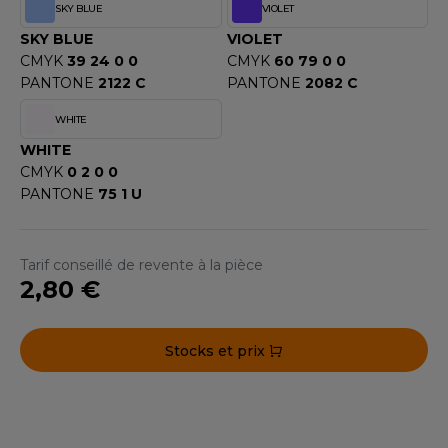
SKY BLUE
VIOLET
ACRON
SKY BLUE
VIOLET
ANTIS
CMYK
39 24 0 0
CMYK
60 79 0 0
PANTONE
2122 C
PANTONE
2082 C
UMBLES
WHITE
WHITE
EUTRAL
CMYK
0 2 0 0
PANTONE
75 1 U
EW GEN
EW MORNING STUDIOS
Tarif conseillé de revente à la pièce
2,80 €
AREDES SEGURIDAD
Stocks et prix
ARKS
EN DUICK