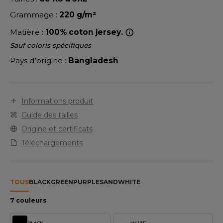
LEXFIT
ADE IN EUROPE
ROMOTIONNEL
Grammage :
220 g/m²
RONT ROW
O LABEL / TEAR AWAY
ESTAURATION
Matière :
100% coton jersey.
RUIT OF THE LOOM
ANTALONS
ANTÉ
Sauf coloris spécifiques
RUIT OF THE LOOM VINTAGE
Pays d’origine :
Bangladesh
OLAIRE
PORT
OLO
ILDAN
Informations produit
ULL
Guide des tailles
YJAMA
Origine et certificats
ENBURY
Téléchargements
ECYCLÉ
EROCK
AC SHOPPING
TOUS
BLACK
GREEN
PURPLE
SAND
WHITE
CHOOLWEAR
ACK&JONES
7 couleurs
OFTSHELL
ACK&JONES - BLANKS