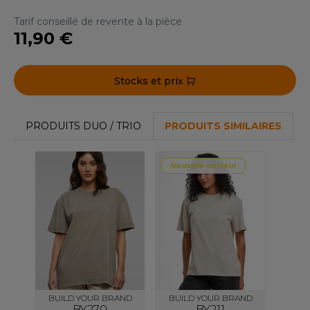
ACRON
Tarif conseillé de revente à la pièce
11,90 €
ANTIS
UMBLES
Stocks et prix
EUTRAL
PRODUITS DUO / TRIO
PRODUITS SIMILAIRES
EW GEN
Nouvelle couleur
EW MORNING STUDIOS
AREDES SEGURIDAD
ARKS
EN DUICK
BUILD YOUR BRAND
BUILD YOUR BRAND
BY270
BY211