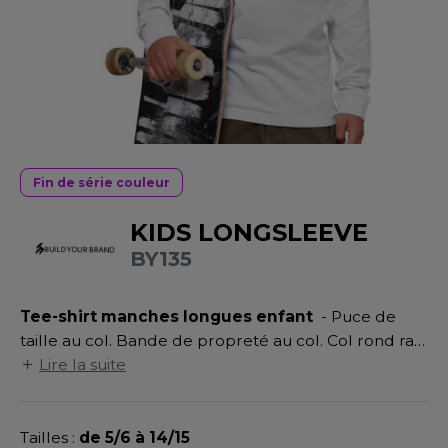
UILD YOUR BRAND
ATALOGUE
SPACES VERTS
MÉDIATHÈQUE
HASUBLE
STHÉTIQUE
ECORESPONSABLE
LUBCLASS
HAUSSURES
ÔTELLERIE
RAGHOPPERS
FIN DE SÉRIE
HEMISE
OGISTIQUE
OSTUME
ANUTENTION
Fin de série couleur
DEVENEZ REVENDEUR
COLOGIE
NFANT
ENUISIER
KIDS LONGSLEEVE
STEX
BY135
PONGE
ÉTALLURGIE
T SI ON L'APPELAIT FRANCIS
IN DE SERIE
ÉTIERS DE LA MER
Tee-shirt manches longues enfant
- Puce de
XCD BY PROMODORO
AUTE VISIBILITE
ODE
taille au col. Bande de propreté au col. Col rond ras-
de-cou. Manches longues sportives. Coupe large et
Lire la suite
ES MODULABLES
EINTRE
ample. Poignets larges.
INDEN HALES
INGE DE MAISON
LOMBIER
Tailles :
de 5/6 à 14/15