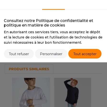
OUS-VETEMENTS
BLACK
WHITE
HK
PORT
CMYK
0 0 0 100
CMYK
0 0 0 0
UST COOL
PANTONE
19-0303 TPX
PANTONE
11-0601 TPX
WEAT-SHIRT
Consultez notre Politique de confidentialité et
politique en matière de cookies
UST HOODS
ABLIER
En autorisant ces services tiers, vous acceptez le dépôt
Tarif conseillé de revente à la pièce
UST T'S
et la lecture de cookies et l'utilisation de technologies de
8,80 €
EE-SHIRT
suivi nécessaires à leur bon fonctionnement.
ENUE PROFESSIONNELLE
Stocks et prix
ARLOWSKY
Tout refuser
Personnaliser
Tout accepter
ESTE - BLOUSON
ORNTEX
ORKWEAR
PRODUITS SIMILAIRES
ABEL SERIE
ARKWOOD