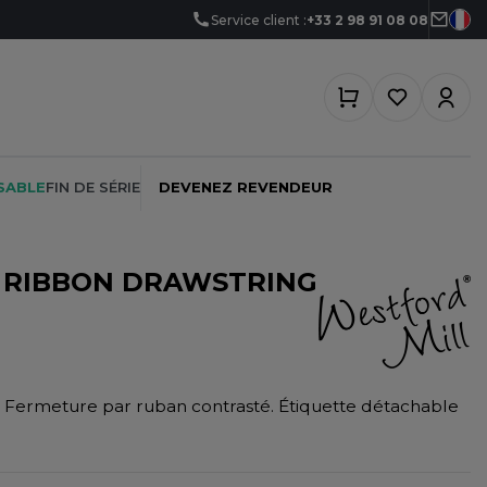
Service client :
+33 2 98 91 08 08
SABLE
FIN DE SÉRIE
DEVENEZ REVENDEUR
H RIBBON DRAWSTRING
PEINTRE
SOFTSHELL
SF CLOTHING
PLOMBIER
SOUS-VETEMENTS
SO DENIM
. Fermeture par ruban contrasté. Étiquette détachable
PROMOTIONNEL
SPORT
SPIRO
RESTAURATION
SWEAT-SHIRT
SPLASHMACS
SANTÉ
TABLIER