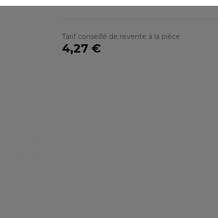
TPM
S
SANS ETIQUETTE
Tarif conseillé de revente à la pièce
4,27 €
Nos catalogues
Des services person
ter, télécharger et découvrir nos
De nouveaux services, de nouvell