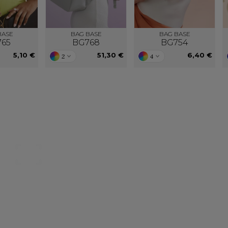
BASE
BAG BASE
BAG BASE
765
BG768
BG754
5,10 €
51,30 €
6,40 €
2
4
Nos catalogues
Des services person
ter, télécharger et découvrir nos
De nouveaux services, de nouvell