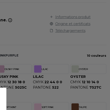
STARWORLD
SPORT
TEE-SHIRT
STEDMAN
TENUE PROFESSIONNELLE
STORMTECH
Informations produit
ane.
VESTE - BLOUSON
T
Origine et certificats
WORKWEAR
TEE JAYS
Téléchargements
THE ONE TOWELLING
TIGER
TOMBO
INK
PURPLE
TOWEL CITY
10 couleurs
V
DUSKY PINK
LILAC
OYSTER
VELILLA
USKY PINK
LILAC
OYSTER
VESTI
MYK
12 30 18 0
CMYK
22 44 0 0
CMYK
12 10 14 0
W
ANTONE
5025C
PANTONE
522
PANTONE
7527C
WESTFORD MILL
Y
ECTION
YOKO
SOFT MINT
SOFT PINK
TAUPE