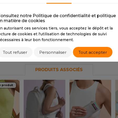
S
ROSE GOLD
SOFT GREY
S
CMYK
0 21 26 9
CMYK
17 12 15 0
C
SANS ETIQUETTE
onsultez notre Politique de confidentialité et politique
PANTONE
20-0094
PANTONE
Cool
P
n matière de cookies
TPM
Gray 1 C
n autorisant ces services tiers, vous acceptez le dépôt et la
ecture de cookies et l'utilisation de technologies de suivi
écessaires à leur bon fonctionnement.
Tarif conseillé de revente à la pièce
2,90 €
Tout refuser
Personnaliser
Tout accepter
PRODUITS ASSOCIÉS
e produit