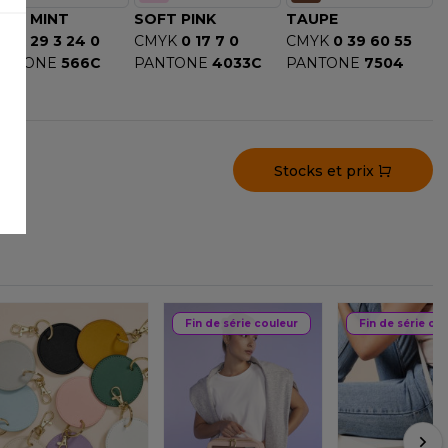
OFT MINT
SOFT PINK
TAUPE
MYK
29 3 24 0
CMYK
0 17 7 0
CMYK
0 39 60 55
ANTONE
566C
PANTONE
4033C
PANTONE
7504
Stocks et prix
Fin de série couleur
Fin de série co