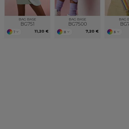
BAG BASE
BAG BASE
BAG 
BG751
BG7500
BG
11,20 €
7,20 €
7
11
8
Notre engagement RSE
Retrouvez ici nos engagements RSE. Notre
Venez feuille