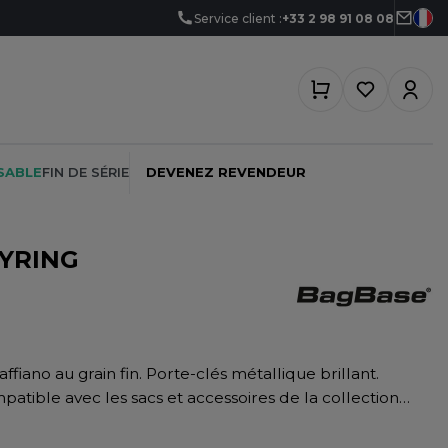
Service client :
+33 2 98 91 08 08
SABLE
FIN DE SÉRIE
DEVENEZ REVENDEUR
YRING
PEINTRE
SOFTSHELL
SF CLOTHING
PLOMBIER
SOUS-VETEMENTS
SO DENIM
PROMOTIONNEL
SPORT
SPIRO
tible avec les sacs et accessoires de la collection
RESTAURATION
SWEAT-SHIRT
SPLASHMACS
SANTÉ
TABLIER