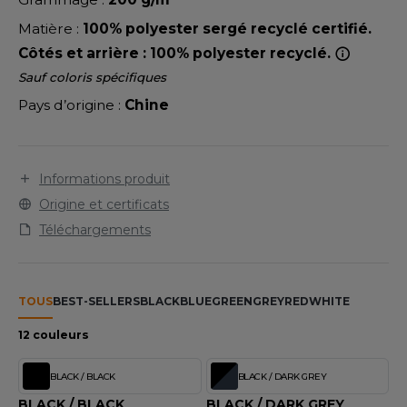
LEXFIT
ADE IN EUROPE
ROMOTIONNEL
Matière :
100% polyester sergé recyclé certifié.
RONT ROW
O LABEL / TEAR AWAY
ESTAURATION
Côtés et arrière : 100% polyester recyclé.
RUIT OF THE LOOM
Sauf coloris spécifiques
ANTALONS
ANTÉ
Pays d’origine :
Chine
RUIT OF THE LOOM VINTAGE
OLAIRE
PORT
OLO
Informations produit
ILDAN
ULL
Origine et certificats
YJAMA
Téléchargements
ENBURY
ECYCLÉ
EROCK
AC SHOPPING
TOUS
BEST-SELLERS
BLACK
BLUE
GREEN
GREY
RED
WHITE
12 couleurs
CHOOLWEAR
ACK&JONES
OFTSHELL
BLACK / BLACK
BLACK / DARK GREY
ACK&JONES - BLANKS
BLACK / BLACK
BLACK / DARK GREY