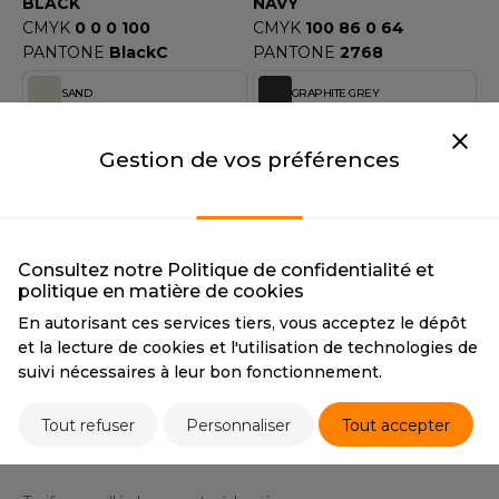
OUS-VETEMENTS
BLACK
NAVY
CMYK
0 0 0 100
CMYK
100 86 0 64
HK
PORT
PANTONE
BlackC
PANTONE
2768
UST COOL
WEAT-SHIRT
SAND
GRAPHITE GREY
UST HOODS
SAND
GRAPHITE GREY
ABLIER
CMYK
11 12 19 0
CMYK
10 4 9 80
Gestion de vos préférences
UST T'S
PANTONE
7528
PANTONE
425
EE-SHIRT
DESERT SAND
OLIVE GREEN
ENUE PROFESSIONNELLE
ARLOWSKY
DESERT SAND
OLIVE GREEN
Consultez notre Politique de confidentialité et
ESTE - BLOUSON
CMYK
0 13 32 40
CMYK
0 17 56 87
politique en matière de cookies
ORNTEX
PANTONE
2325C
PANTONE
448C
ORKWEAR
En autorisant ces services tiers, vous acceptez le dépôt
WHITE
et la lecture de cookies et l'utilisation de technologies de
suivi nécessaires à leur bon fonctionnement.
WHITE
ABEL SERIE
CMYK
0 0 0 0
PANTONE
WHITE
Tout refuser
Personnaliser
Tout accepter
ARKWOOD