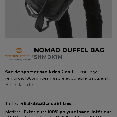
UILD YOUR BRAND
ATALOGUE
SPACES VERTS
MÉDIATHÈQUE
HASUBLE
STHÉTIQUE
ECORESPONSABLE
LUBCLASS
HAUSSURES
ÔTELLERIE
RAGHOPPERS
FIN DE SÉRIE
HEMISE
OGISTIQUE
OSTUME
ANUTENTION
NOMAD DUFFEL BAG
DEVENEZ REVENDEUR
COLOGIE
SHMDX1M
NFANT
ENUISIER
STEX
PONGE
ÉTALLURGIE
Sac de sport et sac à dos 2 en 1
- Tissu léger
T SI ON L'APPELAIT FRANCIS
IN DE SERIE
ÉTIERS DE LA MER
renforcé, 100% imperméable et durable. Sac 2 en 1
sac à dos/sac de sport. Poignées placées
Lire la suite
XCD BY PROMODORO
AUTE VISIBILITE
ODE
stratégiquement. Large ouverture principale. Large
poche intérieure filet. Bretelles ajustables et
ES MODULABLES
EINTRE
ergonomiques.
Tailles :
48.3x33x33cm. 55 litres
INDEN HALES
INGE DE MAISON
LOMBIER
Matière :
Extérieur : 100% polyuréthane. Intérieur