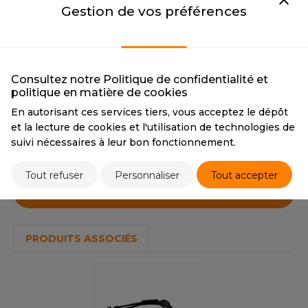
OUS-VETEMENTS
Gestion de vos préférences
100
HK
PORT
EARTH / BLACK
GRAPHITE / BLACK
UST COOL
EARTH / BLACK
GRAPHITE / BLACK
WEAT-SHIRT
CMYK
9 0 70 62 / 0 0 0 100
CMYK
0 0 0 100 / 80 89 58
UST HOODS
Consultez notre Politique de confidentialité et
ABLIER
67
politique en matière de cookies
UST T'S
En autorisant ces services tiers, vous acceptez le dépôt
EE-SHIRT
et la lecture de cookies et l'utilisation de technologies de
Tarif conseillé de revente à la pièce
ENUE PROFESSIONNELLE
suivi nécessaires à leur bon fonctionnement.
87,50 €
ARLOWSKY
ESTE - BLOUSON
Tout refuser
Personnaliser
Tout accepter
ORNTEX
Stocks et prix
ORKWEAR
ABEL SERIE
PRODUITS ASSOCIÉS
ARKWOOD