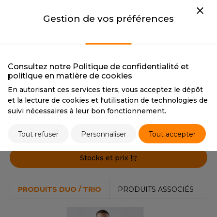
OUS-VETEMENTS
NAVY / CHARCOAL
BLACK / MARINE BLUE
HK
Gestion de vos préférences
CMYK
100 66 0 76 / 63 60
CMYK
0 0 0 100 / 90 47 0 0
PORT
64 65
UST COOL
WEAT-SHIRT
BLACK / CHARCOAL
BLACK / TRUE RED
UST HOODS
ABLIER
BLACK / CHARCOAL
BLACK / TRUE RED
Consultez notre Politique de confidentialité et
UST T'S
CMYK
0 0 0 100 / 63 60 64
CMYK
0 0 0 100 / 0 100 76
politique en matière de cookies
EE-SHIRT
65
13
En autorisant ces services tiers, vous acceptez le dépôt
ENUE PROFESSIONNELLE
et la lecture de cookies et l'utilisation de technologies de
ARLOWSKY
suivi nécessaires à leur bon fonctionnement.
Tarif conseillé de revente à la pièce
ESTE - BLOUSON
142,20 €
ORNTEX
Tout refuser
Personnaliser
Tout accepter
ORKWEAR
Stocks et prix
ABEL SERIE
ARKWOOD
PRODUITS DUO / TRIO
PRODUITS ASSOCIÉS