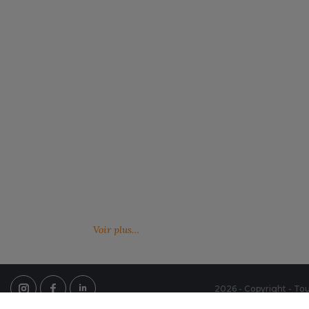
Notre engagement RSE
Retrouvez ici nos engagements RSE. Notre
Venez feuille
action a pour but d’améliorer les conditions de
catalogues 
travail mais aussi notre environnement.
Voir plus…
2026 - Copyright - Tou