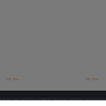
Nos catalogues
Des services person
ter, télécharger et découvrir nos
De nouveaux services, de nouvell
(catalogue général, catalogues
découvrez ici ce qu'IMBRETEX pe
d'influence,…)
de nouveau.
Voir plus…
Voir plus…
s droits réservés
Mentions légales
Préférences cookies
Qui sommes-nous