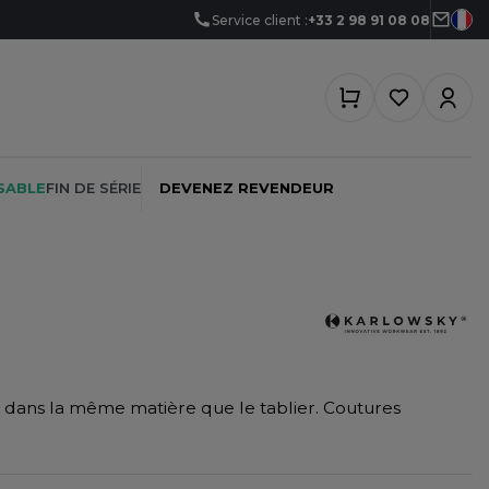
Service client :
+33 2 98 91 08 08
SABLE
FIN DE SÉRIE
DEVENEZ REVENDEUR
PEINTRE
SOFTSHELL
SF CLOTHING
PLOMBIER
SOUS-VETEMENTS
SO DENIM
 dans la même matière que le tablier. Coutures
PROMOTIONNEL
SPORT
SPIRO
RESTAURATION
SWEAT-SHIRT
SPLASHMACS
SANTÉ
TABLIER