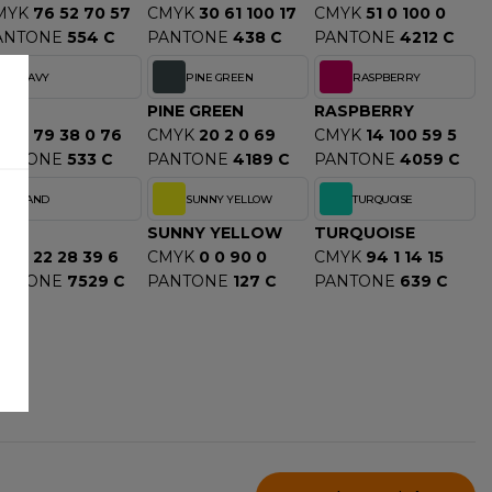
MYK
76 52 70 57
CMYK
30 61 100 17
CMYK
51 0 100 0
ANTONE
554 C
PANTONE
438 C
PANTONE
4212 C
NAVY
PINE GREEN
RASPBERRY
AVY
PINE GREEN
RASPBERRY
MYK
79 38 0 76
CMYK
20 2 0 69
CMYK
14 100 59 5
ANTONE
533 C
PANTONE
4189 C
PANTONE
4059 C
SAND
SUNNY YELLOW
TURQUOISE
AND
SUNNY YELLOW
TURQUOISE
MYK
22 28 39 6
CMYK
0 0 90 0
CMYK
94 1 14 15
ANTONE
7529 C
PANTONE
127 C
PANTONE
639 C