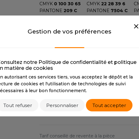
CMYK
0 100 30 65
CMYK
22 28 39 6
C
S
PANTONE
209 C
PANTONE
7504 C
P
SANS ETIQUETTE
MOSS GREEN
MUSTARD
Gestion de vos préférences
MOSS GREEN
MUSTARD
N
CMYK
58 50 82 39
CMYK
0 32 100 9
C
PANTONE
7764 C
PANTONE
146 C
P
RED
ROSE
onsultez notre Politique de confidentialité et politique
RED
ROSE
S
n matière de cookies
CMYK
20 100 80 10
CMYK
1 24 6 0
C
n autorisant ces services tiers, vous acceptez le dépôt et la
PANTONE
186 C
PANTONE
4065 C
P
ecture de cookies et l'utilisation de technologies de suivi
écessaires à leur bon fonctionnement.
WHITE
WHITE
Tout refuser
Personnaliser
Tout accepter
CMYK
0 0 0 0
PANTONE
White
Tarif conseillé de revente à la pièce