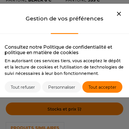
PANTONE
BLACK 6 C
PANTONE
533 C
OUS-VETEMENTS
HK
WHITE
KHAKI
PORT
Gestion de vos préférences
UST COOL
WHITE
KHAKI
WEAT-SHIRT
CMYK
0 0 0 0
CMYK
7 14 20 22
UST HOODS
PANTONE
WHITE
PANTONE
4249 C
ABLIER
UST T'S
DARK GREY
OLIVE
EE-SHIRT
Consultez notre Politique de confidentialité et
DARK GREY
OLIVE
politique en matière de cookies
CMYK
65 57 47 46
CMYK
53 45 54 39
ENUE PROFESSIONNELLE
En autorisant ces services tiers, vous acceptez le dépôt
PANTONE
COOL GREY 11 C
PANTONE
417 C
ARLOWSKY
et la lecture de cookies et l'utilisation de technologies de
ESTE - BLOUSON
suivi nécessaires à leur bon fonctionnement.
ORNTEX
ORKWEAR
Tarif conseillé de revente à la pièce
Tout refuser
Personnaliser
Tout accepter
9,80 €
ABEL SERIE
Stocks et prix
ARKWOOD
PRODUITS SIMILAIRES