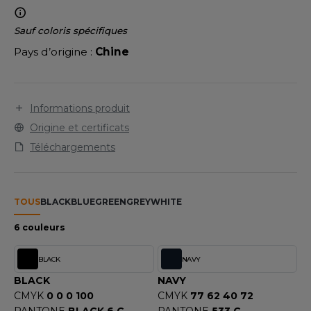
LEXFIT
ADE IN EUROPE
ROMOTIONNEL
RONT ROW
Sauf coloris spécifiques
O LABEL / TEAR AWAY
ESTAURATION
Pays d’origine :
Chine
RUIT OF THE LOOM
ANTALONS
ANTÉ
RUIT OF THE LOOM VINTAGE
OLAIRE
PORT
Informations produit
OLO
Origine et certificats
ILDAN
ULL
Téléchargements
YJAMA
ENBURY
ECYCLÉ
TOUS
BLACK
BLUE
GREEN
GREY
WHITE
EROCK
6 couleurs
AC SHOPPING
CHOOLWEAR
BLACK
NAVY
ACK&JONES
BLACK
NAVY
OFTSHELL
CMYK
0 0 0 100
CMYK
77 62 40 72
ACK&JONES - BLANKS