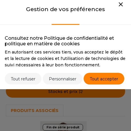
JET BLACK
OXFORD NAVY
OUS-VETEMENTS
CMYK
69 65 64 67
CMYK
95 72 15 67
HK
Gestion de vos préférences
PORT
PANTONE
BlaCk
PANTONE
533C
UST COOL
WEAT-SHIRT
HEATHER GREY
CHARCOAL
UST HOODS
HEATHER GREY
CHARCOAL
ABLIER
Consultez notre Politique de confidentialité et
CMYK
13 9 10 27
CMYK
50 30 40 90
UST T'S
politique en matière de cookies
PANTONE
Cool Gray 5C
PANTONE
18-5210 TCX
EE-SHIRT
En autorisant ces services tiers, vous acceptez le dépôt
et la lecture de cookies et l'utilisation de technologies de
ENUE PROFESSIONNELLE
suivi nécessaires à leur bon fonctionnement.
ARLOWSKY
Tarif conseillé de revente à la pièce
ESTE - BLOUSON
33,18 €
ORNTEX
Tout refuser
Personnaliser
Tout accepter
ORKWEAR
Stocks et prix
ABEL SERIE
PRODUITS ASSOCIÉS
ARKWOOD
Fin de série produit