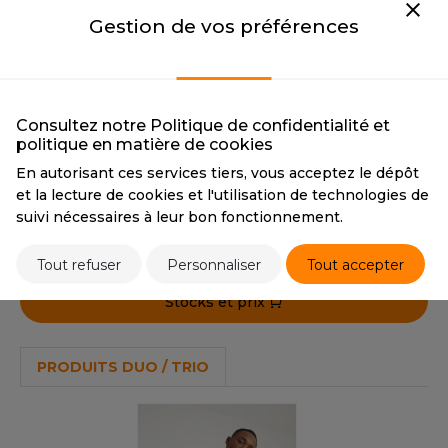
OUS-VETEMENTS
CMYK
73 67 61 67
CMYK
85 21 0 0
Gestion de vos préférences
HK
PANTONE
19-0414TCX
PANTONE
2925C
PORT
UST COOL
ARCTIC WHITE
ELECTRIC YELLOW
WEAT-SHIRT
ARCTIC WHITE
ELECTRIC YELLOW
UST HOODS
ABLIER
CMYK
0 0 0 0
CMYK
18 0 100 0
Consultez notre Politique de confidentialité et
politique en matière de cookies
PANTONE
WHITE
PANTONE
13-0630 TN
UST T'S
EE-SHIRT
En autorisant ces services tiers, vous acceptez le dépôt
et la lecture de cookies et l'utilisation de technologies de
ENUE PROFESSIONNELLE
Tarif conseillé de revente à la pièce
suivi nécessaires à leur bon fonctionnement.
ARLOWSKY
11,10 €
ESTE - BLOUSON
Tout refuser
Personnaliser
Tout accepter
ORNTEX
ORKWEAR
Stocks et prix
ABEL SERIE
PRODUITS DUO / TRIO
ARKWOOD