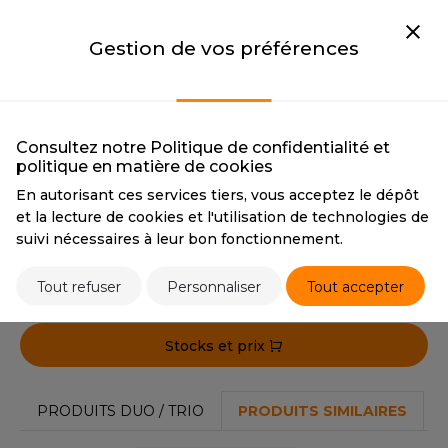
OUS-VETEMENTS
BLACK
GREY MELANGE
HK
BLACK
GREY MELANGE
PORT
Gestion de vos préférences
CMYK
0 0 0 100
CMYK
23 16 13 46
UST COOL
PANTONE
Black
PANTONE
423C
WEAT-SHIRT
UST HOODS
NAVY MELANGE
ABLIER
NAVY MELANGE
Consultez notre Politique de confidentialité et
UST T'S
EE-SHIRT
politique en matière de cookies
CMYK
99 74 31 84
PANTONE
2767C / 2767C
En autorisant ces services tiers, vous acceptez le dépôt
ENUE PROFESSIONNELLE
et la lecture de cookies et l'utilisation de technologies de
ARLOWSKY
suivi nécessaires à leur bon fonctionnement.
ESTE - BLOUSON
Tarif conseillé de revente à la pièce
ORNTEX
78,60 €
ORKWEAR
Tout refuser
Personnaliser
Tout accepter
ABEL SERIE
Stocks et prix
ARKWOOD
PRODUITS DUO / TRIO
PRODUITS SIMILAIRES