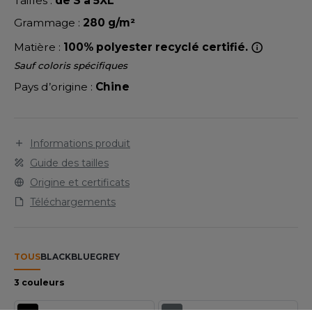
Tailles :
de S à 5XL
LEXFIT
ADE IN EUROPE
ROMOTIONNEL
Grammage :
280 g/m²
RONT ROW
O LABEL / TEAR AWAY
ESTAURATION
Matière :
100% polyester recyclé certifié.
RUIT OF THE LOOM
ANTALONS
ANTÉ
Sauf coloris spécifiques
RUIT OF THE LOOM VINTAGE
Pays d’origine :
Chine
OLAIRE
PORT
OLO
ILDAN
Informations produit
ULL
Guide des tailles
YJAMA
Origine et certificats
ENBURY
Téléchargements
ECYCLÉ
EROCK
AC SHOPPING
TOUS
BLACK
BLUE
GREY
CHOOLWEAR
ACK&JONES
3 couleurs
OFTSHELL
ACK&JONES - BLANKS