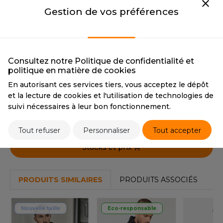
OUS-VETEMENTS
1 couleur
Gestion de vos préférences
HK
PORT
BLACK
UST COOL
WEAT-SHIRT
BLACK
UST HOODS
CMYK
0 0 0 100
Consultez notre Politique de confidentialité et
ABLIER
PANTONE
Black
politique en matière de cookies
UST T'S
EE-SHIRT
En autorisant ces services tiers, vous acceptez le dépôt
et la lecture de cookies et l'utilisation de technologies de
ENUE PROFESSIONNELLE
Tarif conseillé de revente à la pièce
suivi nécessaires à leur bon fonctionnement.
ARLOWSKY
135,05 €
ESTE - BLOUSON
Tout refuser
Personnaliser
Tout accepter
ORNTEX
ORKWEAR
Stocks et prix
ABEL SERIE
PRODUITS SIMILAIRES
PRODUITS ASSOCIÉS
ARKWOOD
Nouvelle taille
Eco-responsable