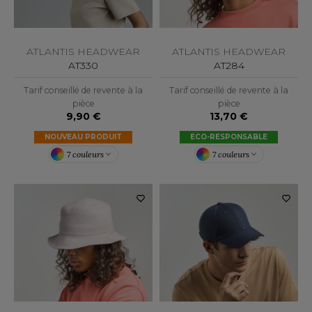
ACRON
ANTIS
ATLANTIS HEADWEAR
ATLANTIS HEADWEAR
UMBLES
AT330
AT284
Tarif conseillé de revente à la
Tarif conseillé de revente à la
pièce
pièce
9,90 €
13,70 €
EUTRAL
NOUVEAU PRODUIT
ECO-RESPONSABLE
EW GEN
7 couleurs
7 couleurs
EW MORNING STUDIOS
AREDES SEGURIDAD
ARKS
EN DUICK