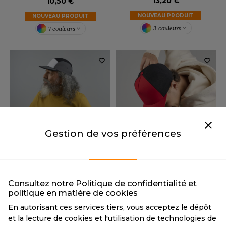
13,20 €
10,50 €
OMBO
NOUVEAU PRODUIT
NOUVEAU PRODUIT
OWEL CITY
3 couleurs
7 couleurs
ELILLA
ESTI
ESTFORD MILL
Gestion de vos préférences
ATLANTIS HEADWEAR
AT316
OKO
ATLANTIS HEADWEAR
AT318
Tarif conseillé de revente à la
Consultez notre Politique de confidentialité et
pièce
politique en matière de cookies
Tarif conseillé de revente à la
12,00 €
pièce
En autorisant ces services tiers, vous acceptez le dépôt
14,00 €
NOUVEAU PRODUIT
et la lecture de cookies et l'utilisation de technologies de