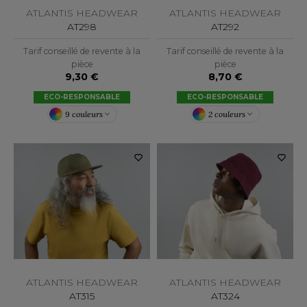
ROMODORO
ATLANTIS HEADWEAR
ATLANTIS HEADWEAR
AT292
AT298
Tarif conseillé de revente à la
Tarif conseillé de revente à la
UADRA
pièce
pièce
8,70 €
9,30 €
ECO-RESPONSABLE
ECO-RESPONSABLE
EFERENCE TEXTILE
2 couleurs
9 couleurs
EGATTA
ESULT
ICA LEWIS
USSELL ATHLETIC®
USSELL ATHLETIC® COLLECTION
ATLANTIS HEADWEAR
ATLANTIS HEADWEAR
AT315
AT324
ANS ETIQUETTE