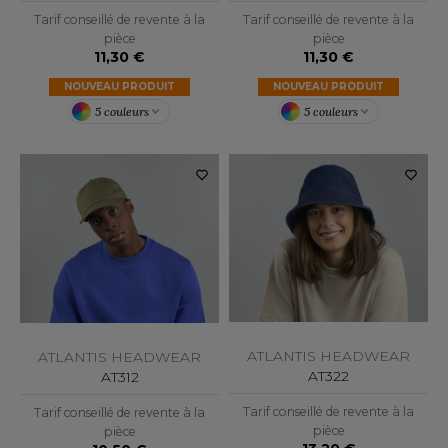
Tarif conseillé de revente à la
Tarif conseillé de revente à la
F CLOTHING
pièce
pièce
11,30 €
11,30 €
O DENIM
NOUVEAU PRODUIT
NOUVEAU PRODUIT
PIRO
5 couleurs
5 couleurs
PLASHMACS
TARWORLD
TEDMAN
TORMTECH
EE JAYS
ATLANTIS HEADWEAR
ATLANTIS HEADWEAR
AT322
AT312
HE ONE TOWELLING
Tarif conseillé de revente à la
Tarif conseillé de revente à la
IGER
pièce
pièce