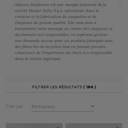
ATLAN
UILD YOUR BRAND
Atlantis Headwear est une marque italienne de la
ATALOGUE
SPACES VERTS
MÉDIATHÈQUE
société Master Italia S.p.A. spécialisée dans la
création et la fabrication de casquettes et de
HASUBLE
STHÉTIQUE
chapeaux de grande qualité. Elle vous aide à
ECORESPONSABLE
LUBCLASS
HAUSSURES
ÔTELLERIE
transmettre votre message en créant des chapeaux et
des bonnets éco-responsables; en espérant générer
RAGHOPPERS
FIN DE SÉRIE
HEMISE
OGISTIQUE
une demande accrue pour ces produits fabriqués avec
des fibres bio ou recyclées tout en faisant prendre
OSTUME
ANUTENTION
conscience de l'importance du choix éco-responsable
DEVENEZ REVENDEUR
dans la chaîne logistique.
COLOGIE
NFANT
ENUISIER
STEX
PONGE
ÉTALLURGIE
T SI ON L'APPELAIT FRANCIS
IN DE SERIE
ÉTIERS DE LA MER
FILTRER LES RÉSULTATS
( 186 )
XCD BY PROMODORO
AUTE VISIBILITE
ODE
Trier par
ES MODULABLES
EINTRE
INDEN HALES
INGE DE MAISON
LOMBIER