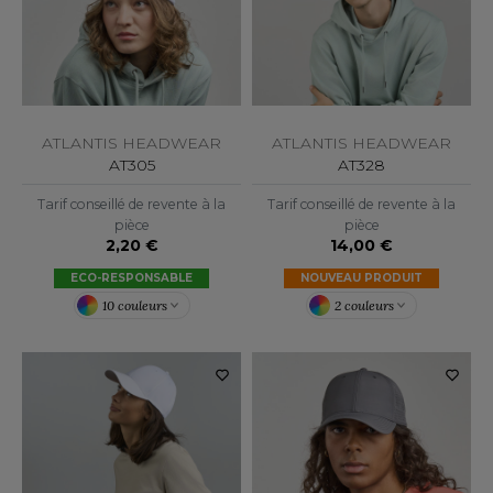
OUS-VETEMENTS
HK
PORT
UST COOL
WEAT-SHIRT
UST HOODS
ABLIER
ATLANTIS HEADWEAR
ATLANTIS HEADWEAR
UST T'S
AT305
AT328
EE-SHIRT
Tarif conseillé de revente à la
Tarif conseillé de revente à la
ENUE PROFESSIONNELLE
pièce
pièce
2,20 €
14,00 €
ARLOWSKY
ESTE - BLOUSON
ECO-RESPONSABLE
NOUVEAU PRODUIT
ORNTEX
10 couleurs
2 couleurs
ORKWEAR
ABEL SERIE
ARKWOOD